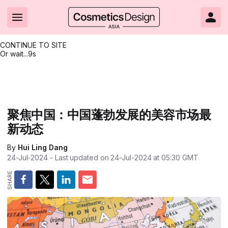
CONTINUE TO SITE
Or wait...
7s
Headlines
Hot topics
Resources
Events
Resources
Related Sites
Brand innovation
Clean & ethical beauty
Skin care
All Events
Product innovations
CosmeticsDesign.com USA
聚焦中国：中国蓬勃发展的美容市场最
新动态
Formulation & science
Sustainability
Color cosmetics
All events
Technical papers
CosmeticsDesign-Europe.com
By
Hui Ling Dang
Packaging & design
Market entry
Oral care
Shows & conferences
Product brochures
24-Jul-2024
- Last updated on
24-Jul-2024 at 05:30
GMT
Business & financial
Skin care
Hair care
Online events
Videos
Market trends
Beauty from within
Fragrance
Editorial webinars
Supplier webinars
Regulation & safety
Nanotechnology
Packaging
Suppliers