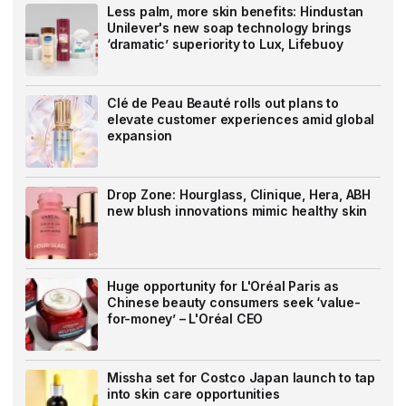
Less palm, more skin benefits: Hindustan
Unilever's new soap technology brings
‘dramatic’ superiority to Lux, Lifebuoy
Clé de Peau Beauté rolls out plans to
elevate customer experiences amid global
expansion
Drop Zone: Hourglass, Clinique, Hera, ABH
new blush innovations mimic healthy skin
Huge opportunity for L'Oréal Paris as
Chinese beauty consumers seek ‘value-
for-money’ – L'Oréal CEO
Missha set for Costco Japan launch to tap
into skin care opportunities