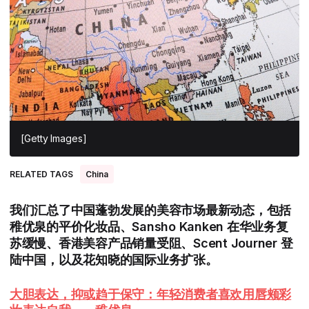
All Asia-Pacific
Beauty tech
Nutricosmetics
South East Asia
South Asia
East Asia
Oceania
[Getty Images]
Promotional features
RELATED TAGS
China
我们汇总了中国蓬勃发展的美容市场最新动态，包括
稚优泉的平价化妆品、Sansho Kanken 在华业务复
苏缓慢、香港美容产品销量受阻、Scent Journer 登
陆中国，以及花知晓的国际业务扩张。
大胆表达，抑或趋于保守：
年轻消费者喜欢用唇颊彩